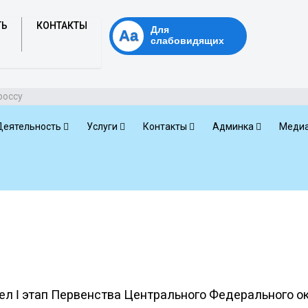
ТЬ
КОНТАКТЫ
Для
Аа
слабовидящих
россу
Деятельность
Услуги
Контакты
Админка
Медиа
ел I этап Первенства Центрального Федерального ок